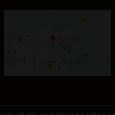
Copyright © 2026 Le Relais Des Vignobles |
Création H.a