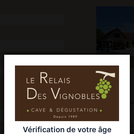
n
lerelai
1
Vérification de votre âge
1