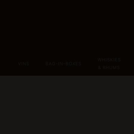
Aller
au
contenu
WHISKIES
VINS
BAG-IN-BOXES
& RHUMS